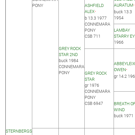
AURATUM
PONY
ASHFIELD
*
ALEX
buck 13.3
*
1954
b 13.3 1977
CONNEMARA
PONY
LAMBAY
CSB 711
STARRY EY
1966
GREY ROCK
STAR 2ND
buck 1984
ABBEYLEI
CONNEMARA
OWEN
*
PONY
GREY ROCK
gr 14.2 19
STAR
gr 1976
CONNEMARA
PONY
CSB 6947
BREATH O
WIND
buck 1971
STERNBERGS