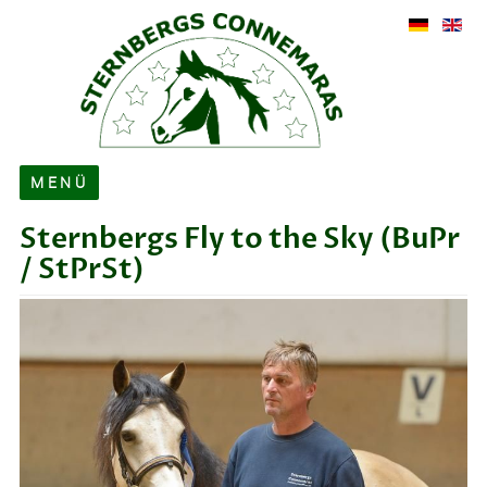
MENÜ
Sternbergs Fly to the Sky
(BuPr
Über uns
/ StPrSt)
Verkauf
Hengste
Zuchtstuten
Ehemalige Zuchtstuten
Fohlen