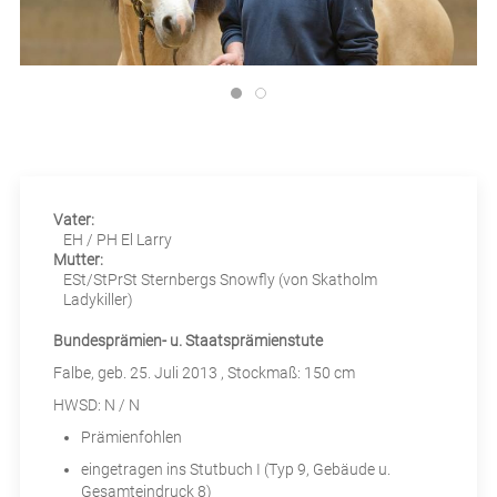
Neues
Pensionspferde & Aufzucht
Kontakt
Vater:
EH / PH
El Larry
Mutter:
ESt/StPrSt
Sternbergs Snowfly (von Skatholm
Ladykiller)
Bundesprämien- u. Staatsprämienstute
Falbe,
geb. 25. Juli 2013
, Stockmaß: 150 cm
HWSD: N / N
Prämienfohlen
eingetragen ins Stutbuch I (Typ 9, Gebäude u.
Gesamteindruck 8)