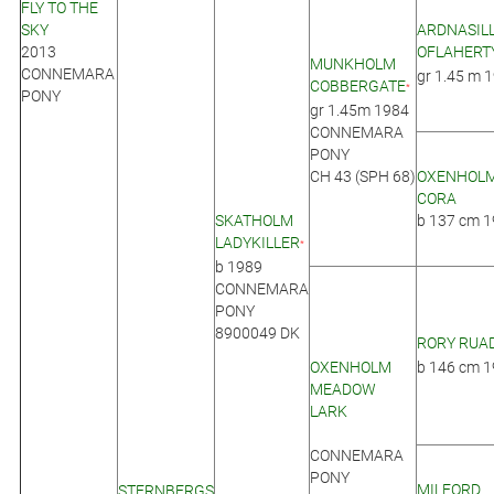
FLY TO THE
SKY
ARDNASIL
2013
OFLAHERT
MUNKHOLM
CONNEMARA
gr 1.45 m 
COBBERGATE
*
PONY
gr 1.45m 1984
CONNEMARA
PONY
CH 43 (SPH 68)
OXENHOL
CORA
SKATHOLM
b 137 cm 
LADYKILLER
*
b 1989
CONNEMARA
PONY
8900049 DK
RORY RUA
OXENHOLM
b 146 cm 
MEADOW
LARK
CONNEMARA
PONY
MILFORD
STERNBERGS